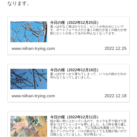
なります。
今日の桜（2022年12月25日）
葉っぱがなく枝ばかりだと、ピントが合わせにくいで
す。オートフォーカスだと遠くの枝だか近くの枝だか何
処にピントが合ってるのか判んなくなってます。
www.niihari-trying.com
2022.12.25
今日の桜（2022年12月18日）
葉っぱがすっかり落ちてしまって、いつもの枝がどれか
判らなくなってしまいました。
www.niihari-trying.com
2022.12.18
今日の桜（2022年12月11日）
枝が高い所に上がっているので、カメラを手で挙げて目
星をつけてシャッターを押しました。もう秋を通り越し
て冬に近づいています。 下に写真は先週撮った下から
見たアングルです。バスの影がなくても太陽が低いので
日陰となっていました。空が明るいと...