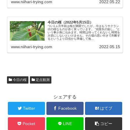
www.niihari-trying.com
2022.05.22
今日の桜（2022年5月15日）
つい1ヵ月半前は桜が満開でしたが、今はもうサクラン
ボの様なものが赤く実っています。 ”光陰矢の如し。”と
いう事が身に沁みます。時間は待ってくれないし時間を
大切にしないといけません。その場の思い付きで判断す
るというより日頃から準備して無...
www.niihari-trying.com
2022.05.15
今日の桜
定点観測
シェアする
Twitter
Facebook
はてブ
Pocket
LINE
コピー