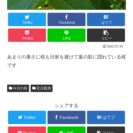
Twitter
Facebook
はてブ
Pocket
LINE
コピー
2022.07.24
あまりの暑さに桜も日射を避けて葉の影に隠れている様
です
今日の桜
定点観測
シェアする
Twitter
Facebook
はてブ
Pocket
LINE
コピー