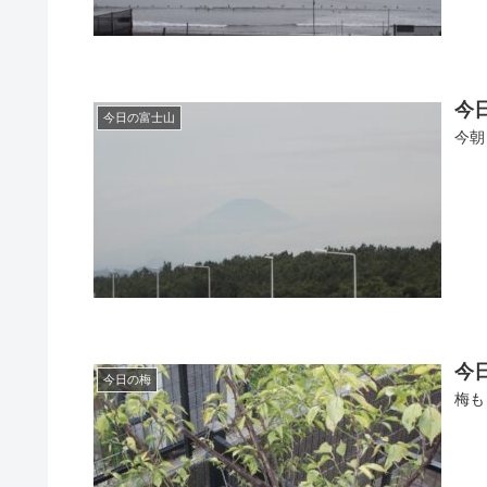
今
今日の富士山
今朝
今日
今日の梅
梅も