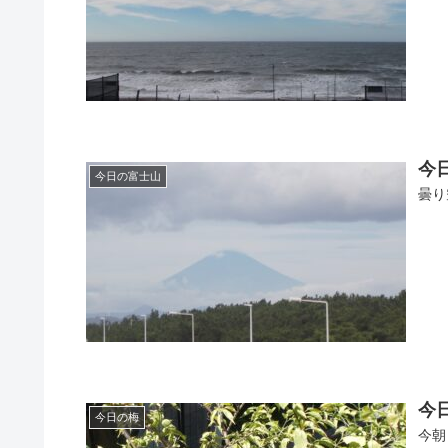
今
今日の富士山
曇り
今日
今日の梅
今朝