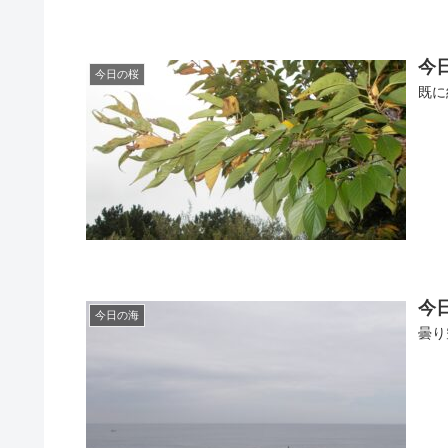
今日
今日の桜
既に
今日
今日の海
曇り