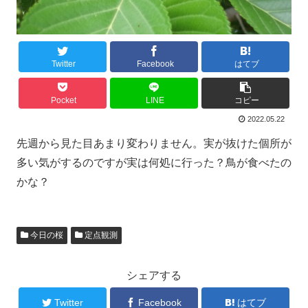
Twitter
Facebook
はてブ
Pocket
LINE
コピー
2022.05.22
先週から見た目あまり変わりません。実が抜けた個所が
多い気がするのですが実は何処に行った？鳥が食べたの
かな？
今日の桜
定点観測
シェアする
Twitter
Facebook
はてブ