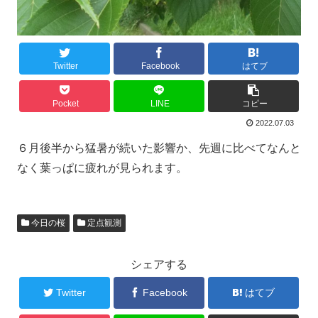
Twitter
Facebook
はてブ
Pocket
LINE
コピー
2022.07.03
６月後半から猛暑が続いた影響か、先週に比べてなんと
なく葉っぱに疲れが見られます。
今日の桜
定点観測
シェアする
Twitter
Facebook
はてブ