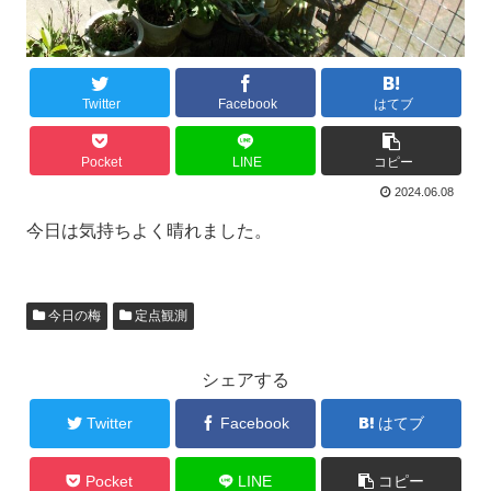
Twitter
Facebook
はてブ
Pocket
LINE
コピー
2024.06.08
今日は気持ちよく晴れました。
今日の梅
定点観測
シェアする
Twitter
Facebook
はてブ
Pocket
LINE
コピー