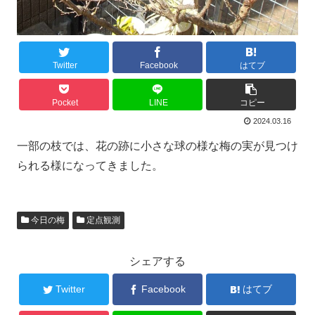
Twitter
Facebook
はてブ
Pocket
LINE
コピー
2024.03.16
一部の枝では、花の跡に小さな球の様な梅の実が見つけ
られる様になってきました。
今日の梅
定点観測
シェアする
Twitter
Facebook
はてブ