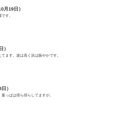
10月19日）
麗です。
2日）
えてます。波は高く浜は賑やかです。
8日）
。葉っぱは揺ら揺らしてますが。