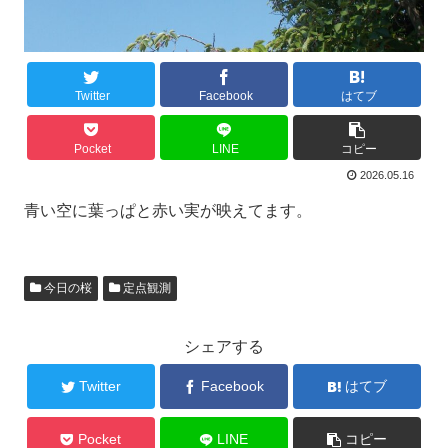
Twitter
Facebook
はてブ
Pocket
LINE
コピー
2026.05.16
青い空に葉っぱと赤い実が映えてます。
今日の桜
定点観測
シェアする
Twitter
Facebook
はてブ
Pocket
LINE
コピー