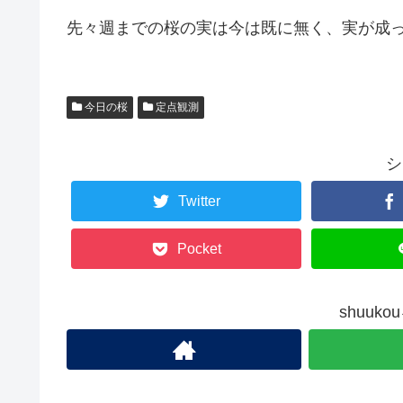
先々週までの桜の実は今は既に無く、実が成
今日の桜
定点観測
シ
Twitter
Pocket
shuuk