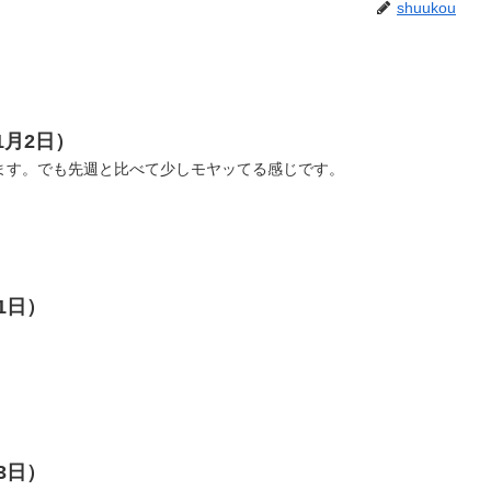
shuukou
1月2日）
ます。でも先週と比べて少しモヤッてる感じです。
1日）
3日）