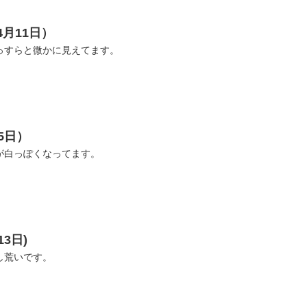
4月11日）
っすらと微かに見えてます。
5日）
が白っぽくなってます。
3日)
し荒いです。