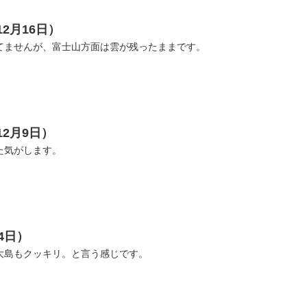
12月16日）
てませんが、富士山方面は雲が残ったままです。
12月9日）
た気がします。
4日）
大島もクッキリ。と言う感じです。