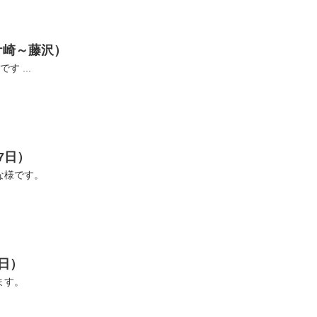
ケ崎～藤沢）
 ...
7日）
な様です。
4日）
ます。