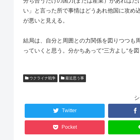
分ち合うだけの国力(または産業）があればだ
い」と言った所で事情はどうあれ他国に攻め
が悪いと見える。
結局は、自分と周囲との力関係を図りつつも
っていくと思う。分かちあって”三方よし”を
ウクライナ戦争
最近思う事
シ
Twitter
Pocket