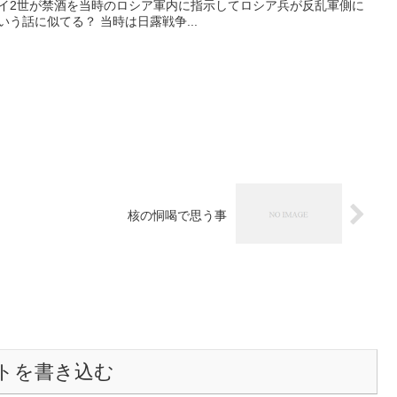
ライ2世が禁酒を当時のロシア軍内に指示してロシア兵が反乱軍側に
う話に似てる？ 当時は日露戦争...
核の恫喝で思う事
トを書き込む