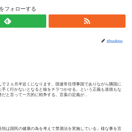
ouをフォローする
shuukou
んで２ヵ月半近くになります。国連常任理事国でありながら隣国に
上手く行かないとなると核をチラつかせる。という正義も道徳もな
だと言って一方的に戦争する。言葉の定義が...
統領は国民の健康の為を考えて禁酒法を実施している」様な事を言