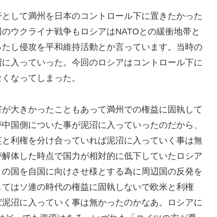
帯として満州を日本のコントロール下に置きたかった
のウクライナ戦争もロシアはNATOとの緩衝地帯と
ったし侵攻を平和維持活動とか言っています。当時の
沼に入っていった。今回のロシアはコントロール下に
なくなってしまった。
害が大きかったこともあって満州での権益に固執して
が中国側についた事が泥沼に入っていったのだから、
英と利権を分け合っていれば泥沼に入っていく事は無
が解体した時点で国力が相対的に低下していたロシア
りの国を自国に向けさせ様とする為に周辺国の反発を
してはソ連の時代の権益に固執しないで欧米と利権
ば泥沼に入っていく事は無かったのかなあ。ロシアに