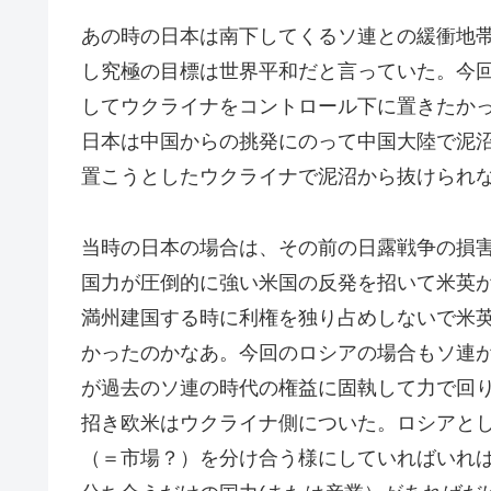
あの時の日本は南下してくるソ連との緩衝地
し究極の目標は世界平和だと言っていた。今回
してウクライナをコントロール下に置きたか
日本は中国からの挑発にのって中国大陸で泥
置こうとしたウクライナで泥沼から抜けられ
当時の日本の場合は、その前の日露戦争の損
国力が圧倒的に強い米国の反発を招いて米英
満州建国する時に利権を独り占めしないで米
かったのかなあ。今回のロシアの場合もソ連
が過去のソ連の時代の権益に固執して力で回
招き欧米はウクライナ側についた。ロシアと
（＝市場？）を分け合う様にしていればいれ